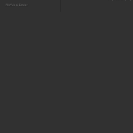
F8Web
&
Design