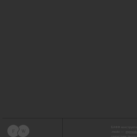
БАФФ конструкто
.modo —
mymodo
секретами прогр